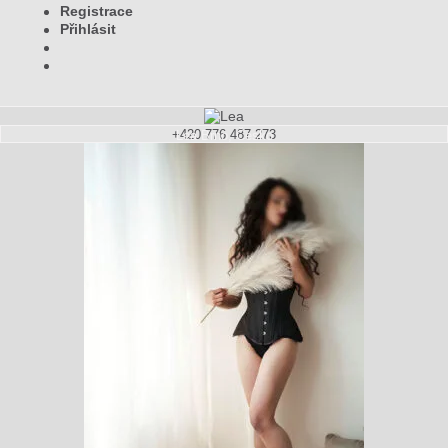
Registrace
Přihlásit
+420 776 487 273
Lea
Brno, Česko