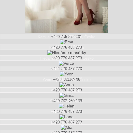
+420 735 578 861
Kamila
České Budějovice, Česko
+420 776 487 273
Ema
Jihlava, Česko
+420 776 487 273
Hledáme masérky
Brno, Česko
+420 776 487 273
Verča
Brno, Česko
+420732162406
Yvon
Frýdek Místek, Česko
+420 776 487 273
Anna
Brno, Česko
+420 792 460 189
Sima
Písek, Česko
+420 776 487 273
Helen
Brno, Česko
+420 776 487 273
Lana
Brno, Česko
+420 776 487 273