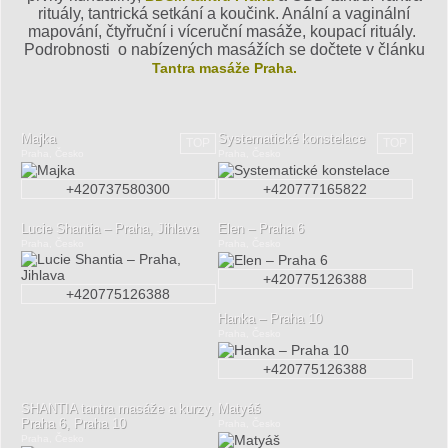
rituály, tantrická setkání a koučink. Anální a vaginální
mapování, čtyřruční i víceruční masáže, koupací rituály.
Podrobnosti o nabízených masážích se dočtete v článku
Tantra masáže Praha.
Majka
Systematické konstelace
TOP
TOP
Praha, Česko
Praha, Česko
+420737580300
+420777165822
Lucie Shantia – Praha, Jihlava
Elen – Praha 6
Praha, Česko
Praha, Česko
+420775126388
+420775126388
Hanka – Praha 10
Praha, Česko
+420775126388
SHANTIA tantra masáže a kurzy,
Matyáš
Praha 6, Praha 10
Praha, Česko
Praha, Česko