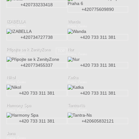
+420733233418
+420775609890
IZABELLA
Wanda
Praha, Česko
Praha, Česko
+420734727738
+420 733 311 381
Připojte se k ZenityZone
Nur
TOP
Praha, Česko
Praha, Česko
+420773455337
+420 733 311 381
Nikol
Katka
Praha, Česko
Praha, Česko
+420 733 311 381
+420 733 311 381
Harmony Spa
Tantra-Ns
Praha, Česko
Praha, Česko
+420 733 311 381
+420605832121
Jana
Praha, Česko