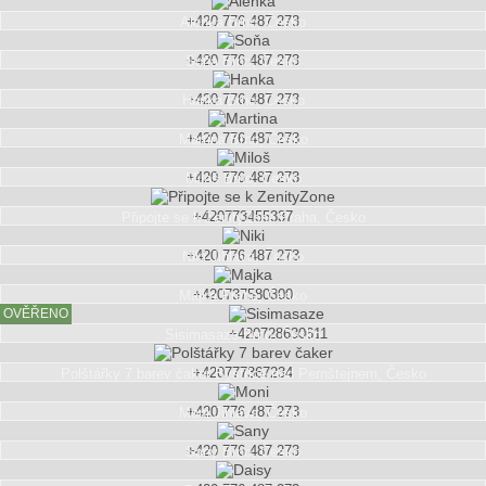
+420 776 487 273
Alenka
Brno, Česko
+420 776 487 273
Soňa
Brno, Česko
+420 776 487 273
Hanka
Brno, Česko
+420 776 487 273
Martina
Brno, Česko
+420 776 487 273
Miloš
Brno, Česko
+420773455337
Připojte se k ZenityZone
Praha, Česko
+420 776 487 273
Niki
Jihlava, Česko
+420737580300
Majka
Praha, Česko
OVĚŘENO
+420728630611
Sisimasaze
Brno, Česko
+420777367234
Polštářky 7 barev čaker
Bystřice nad Pernštejnem, Česko
+420 776 487 273
Moni
Jihlava, Česko
+420 776 487 273
Sany
Brno, Česko