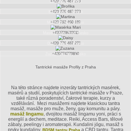
+420 776 487 273
Daisy
Brno, Česko
+420 776 487 273
Broňka
Brno, Česko
+420 792 460 189
Martina
Písek, Česko
+420728630611
Masérka Mari
Brno, Česko
+420 776 487 273
Daisy
Znojmo, Česko
+420774778880
Zuzana
Ostrava, Česko
Tantrické masáže Profily z Praha
Na této stránce najdete inzeráty tantrických masérek,
masérů a studií, poskytujících tantrické masáže v Praze,
také různá poradenství, čakrové terapie, kurzy a
vzdělávání. Mezi masážemi najdete klasickou tantra
masáž, masáže pro muže, ženy, gay komunitu a páry.
masáž lingamu
, dvojitou masáž lingamu yoni, práci s
energíií a dechem, meditace. Reiki, Access Bars, tělové
zábaly, peelingy i aromaterapii. Kundalini jógu, masáž s
prvky kundaliny,
a CBD tantru. Tantra
BDSM tantru Praha