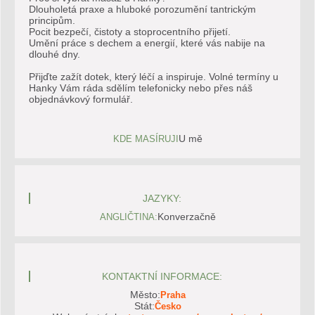
Dlouholetá praxe a hluboké porozumění tantrickým
principům.
Pocit bezpečí, čistoty a stoprocentního přijetí.
Umění práce s dechem a energií, které vás nabije na
dlouhé dny.
Přijďte zažít dotek, který léčí a inspiruje. Volné termíny u
Hanky Vám ráda sdělím telefonicky nebo přes náš
objednávkový formulář.
U mě
KDE MASÍRUJI
JAZYKY:
Konverzačně
ANGLIČTINA:
KONTAKTNÍ INFORMACE:
Město:
Praha
Stát:
Česko