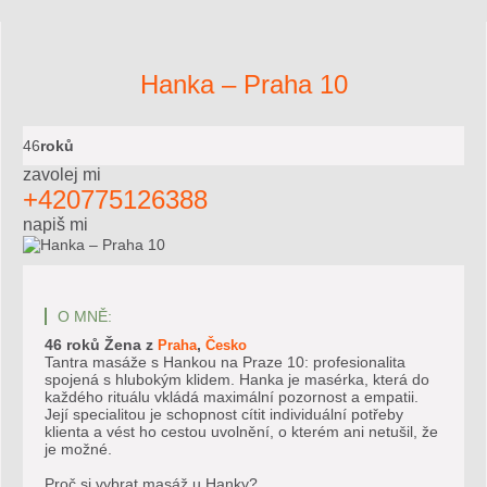
Hanka – Praha 10
46
roků
zavolej mi
+420775126388
napiš mi
O MNĚ:
46 roků
Žena
z
,
Praha
Česko
Tantra masáže s Hankou na Praze 10: profesionalita
spojená s hlubokým klidem. Hanka je masérka, která do
každého rituálu vkládá maximální pozornost a empatii.
Její specialitou je schopnost cítit individuální potřeby
klienta a vést ho cestou uvolnění, o kterém ani netušil, že
je možné.
Proč si vybrat masáž u Hanky?