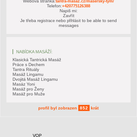
Webová stránka:
tantra-masaz.cz/masersky-tym/
Telefon:
+420775126388
Napiš mi:
Zavřít
Je třeba
nebo
to be able to send
registrace
přihlásit
messages
NABÍDKA MASÁŽÍ:
Klasická Tantrická Masáž
Práce s Dechem
Tantra Rituály
Masáž Lingamu
Dvojitá Masáž Lingamu
Masáz Yoni
Masáž pro Ženy
Masáž pro Muže
profil byl zobrazen
852
krát
VOP