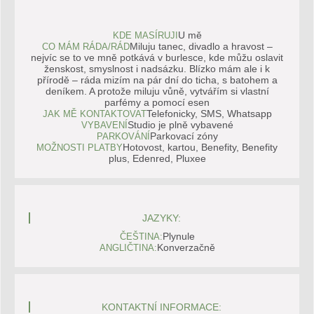
U mě
KDE MASÍRUJI
Miluju tanec, divadlo a hravost –
CO MÁM RÁDA/RÁD
nejvíc se to ve mně potkává v burlesce, kde můžu oslavit
ženskost, smyslnost i nadsázku. Blízko mám ale i k
přírodě – ráda mizím na pár dní do ticha, s batohem a
deníkem. A protože miluju vůně, vytvářím si vlastní
parfémy a pomocí esen
Telefonicky, SMS, Whatsapp
JAK MĚ KONTAKTOVAT
Studio je plně vybavené
VYBAVENÍ
Parkovací zóny
PARKOVÁNÍ
Hotovost, kartou, Benefity, Benefity
MOŽNOSTI PLATBY
plus, Edenred, Pluxee
JAZYKY:
Plynule
ČEŠTINA:
Konverzačně
ANGLIČTINA:
KONTAKTNÍ INFORMACE: