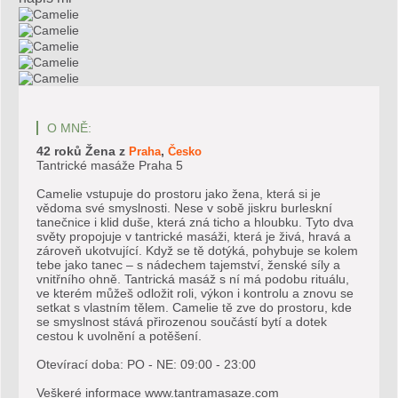
O MNĚ:
42 roků
Žena
z
,
Praha
Česko
Tantrické masáže Praha 5
Camelie vstupuje do prostoru jako žena, která si je
vědoma své smyslnosti. Nese v sobě jiskru burleskní
tanečnice i klid duše, která zná ticho a hloubku. Tyto dva
světy propojuje v tantrické masáži, která je živá, hravá a
zároveň ukotvující. Když se tě dotýká, pohybuje se kolem
tebe jako tanec – s nádechem tajemství, ženské síly a
vnitřního ohně. Tantrická masáž s ní má podobu rituálu,
ve kterém můžeš odložit roli, výkon i kontrolu a znovu se
setkat s vlastním tělem. Camelie tě zve do prostoru, kde
se smyslnost stává přirozenou součástí bytí a dotek
cestou k uvolnění a potěšení.
Otevírací doba: PO - NE: 09:00 - 23:00
Veškeré informace www.tantramasaze.com