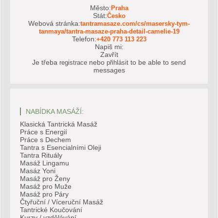
Město:
Praha
Stát:
Česko
Webová stránka:
tantramasaze.com/cs/masersky-tym-
tanmaya/tantra-masaze-praha-detail-camelie-19
Telefon:
+420 773 113 223
Napiš mi:
Zavřít
Je třeba
nebo
to be able to send
registrace
přihlásit
messages
NABÍDKA MASÁŽÍ:
Klasická Tantrická Masáž
Práce s Energií
Práce s Dechem
Tantra s Esencialními Oleji
Tantra Rituály
Masáž Lingamu
Masáz Yoni
Masáž pro Ženy
Masáž pro Muže
Masáž pro Páry
Čtyřuční / Víceruční Masáž
Tantrické Koučování
Kurzy / vzdělávání