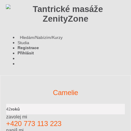
Hledám/Nabízím/Kurzy
Studia
Registrace
Přihlásit
Camelie
42
roků
zavolej mi
+420 773 113 223
napiš mi