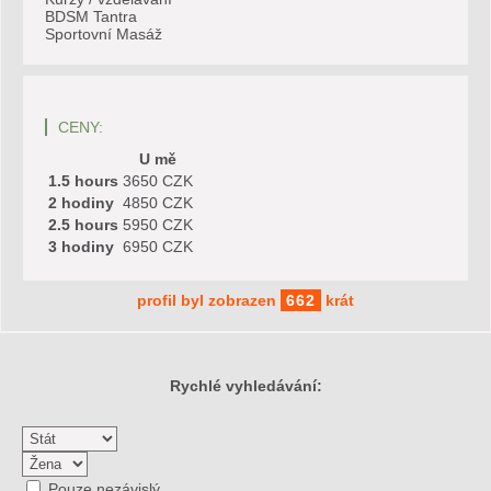
BDSM Tantra
Sportovní Masáž
CENY:
U mě
1.5 hours
3650 CZK
2 hodiny
4850 CZK
2.5 hours
5950 CZK
3 hodiny
6950 CZK
profil byl zobrazen
662
krát
Rychlé vyhledávání:
Pouze nezávislý