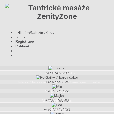
Hledám/Nabízím/Kurzy
Studia
Registrace
Přihlásit
+420774778880
Zuzana
Ostrava, Česko
+420777367234
Polštářky 7 barev čaker
Bystřice nad Pernštejnem, Česko
+420 776 487 273
Mia
Brno, Česko
+420737580300
Majka
Praha, Česko
+420 776 487 273
Lea
Brno, Česko