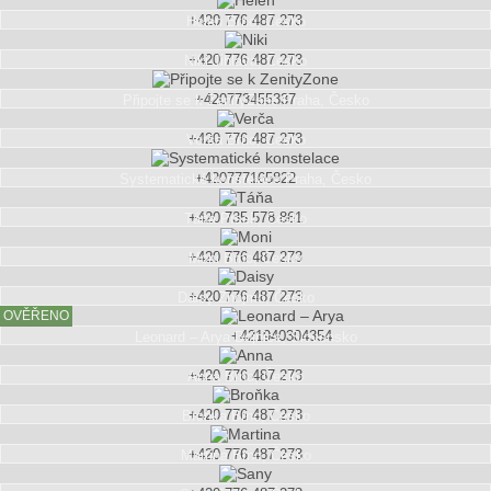
+420 776 487 273
Helen
Brno, Česko
+420 776 487 273
Niki
Jihlava, Česko
+420773455337
Připojte se k ZenityZone
Praha, Česko
+420 776 487 273
Verča
Brno, Česko
+420777165822
Systematické konstelace
Praha, Česko
+420 735 578 861
Táňa
Písek, Česko
+420 776 487 273
Moni
Brno, Česko
+420 776 487 273
Daisy
Znojmo, Česko
OVĚŘENO
+421940304354
Leonard – Arya
Bojnice, Slovensko
+420 776 487 273
Anna
Brno, Česko
+420 776 487 273
Broňka
Brno, Česko
+420 776 487 273
Martina
Brno, Česko