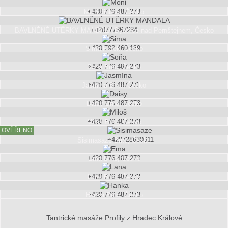
+420 776 487 273
Moni
Jihlava, Česko
+420777367234
BAVLNĚNÉ UTĚRKY MANDALA
Bystřice nad Pernštejnem, Česko
+420 792 460 189
Sima
Písek, Česko
+420 776 487 273
Soňa
Brno, Česko
+420 776 487 273
Jasmína
Brno, Česko
+420 776 487 273
Daisy
Brno, Česko
+420 776 487 273
Miloš
Brno, Česko
OVĚŘENO
+420728630611
Sisimasaze
Brno, Česko
+420 776 487 273
Ema
Brno, Česko
+420 776 487 273
Lana
Brno, Česko
+420 776 487 273
Hanka
Brno, Česko
Tantrické masáže Profily z Hradec Králové