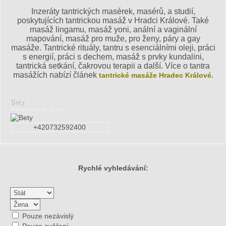
Inzeráty tantrických masérek, masérů, a studií,
poskytujících tantrickou masáž v Hradci Králové. Také
masáž lingamu, masáž yoni, anální a vaginální
mapování, masáž pro muže, pro ženy, páry a gay
masáže. Tantrické rituály, tantru s esenciálními oleji, práci
s energií, práci s dechem, masáž s prvky kundalini,
tantrická setkání, čakrovou terapii a další. Více o tantra
masážích nabízí článek
tantrické masáže Hradec Králové.
Bety
Hradec Králové, Česko
+420732592400
Rychlé vyhledávání:
Pouze nezávislý
Pouze ověření