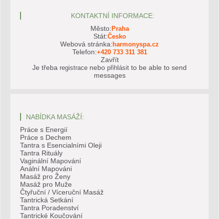
KONTAKTNÍ INFORMACE:
Město:
Praha
Stát:
Česko
Webová stránka:
harmonyspa.cz
Telefon:
+420 733 311 381
Zavřít
Je třeba
nebo
to be able to send
registrace
přihlásit
messages
NABÍDKA MASÁŽÍ:
Práce s Energií
Práce s Dechem
Tantra s Esencialními Oleji
Tantra Rituály
Vaginální Mapování
Anální Mapováni
Masáž pro Ženy
Masáž pro Muže
Čtyřuční / Víceruční Masáž
Tantrická Setkání
Tantra Poradenství
Tantrické Koučování