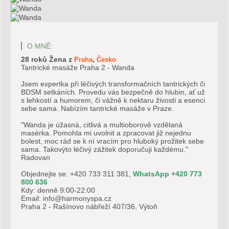
O MNĚ:
28 roků
Žena
z
,
Praha
Česko
Tantrické masáže Praha 2 - Wanda
Jsem expertka při léčivých transformačních tantrických či
BDSM setkáních. Provedu vás bezpečně do hlubin, ať už
s lehkostí a humorem, či vážně k nektaru živosti a esenci
sebe sama. Nabízím tantrické masáže v Praze.
"Wanda je úžasná, citlivá a multioborově vzdělaná
masérka. Pomohla mi uvolnit a zpracovat již nejednu
bolest, moc rád se k ní vracím pro hluboký prožitek sebe
sama. Takovýto léčivý zážitek doporučuji každému."
Radovan
Objednejte se: +420 733 311 381,
WhatsApp +420 773
800 636
Kdy: denně 9:00-22:00
Email: info@harmonyspa.cz
Praha 2 - Rašínovo nábřeží 407/36, Výtoň