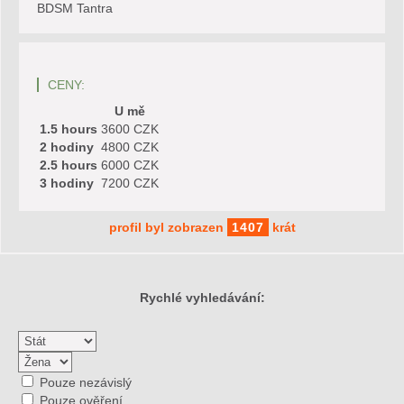
BDSM Tantra
CENY:
U mě
1.5 hours
3600 CZK
2 hodiny
4800 CZK
2.5 hours
6000 CZK
3 hodiny
7200 CZK
profil byl zobrazen
1407
krát
Rychlé vyhledávání:
Pouze nezávislý
Pouze ověření