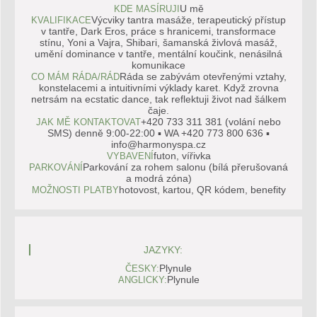
U mě
KDE MASÍRUJI
Výcviky tantra masáže, terapeutický přístup
KVALIFIKACE
v tantře, Dark Eros, práce s hranicemi, transformace
stínu, Yoni a Vajra, Shibari, šamanská živlová masáž,
umění dominance v tantře, mentální koučink, nenásilná
komunikace
Ráda se zabývám otevřenými vztahy,
CO MÁM RÁDA/RÁD
konstelacemi a intuitivními výklady karet. Když zrovna
netrsám na ecstatic dance, tak reflektuji život nad šálkem
čaje.
+420 733 311 381 (volání nebo
JAK MĚ KONTAKTOVAT
SMS) denně 9:00-22:00 ▪ WA +420 773 800 636 ▪
info@harmonyspa.cz
futon, vířivka
VYBAVENÍ
Parkování za rohem salonu (bílá přerušovaná
PARKOVÁNÍ
a modrá zóna)
hotovost, kartou, QR kódem, benefity
MOŽNOSTI PLATBY
JAZYKY:
Plynule
ČESKY:
Plynule
ANGLICKY: