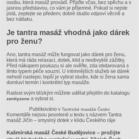
osobu, která masáž provádí. Přijďte včas, bez spěchu a s
jasnou představou, co vám je příjemné. Pokud si nejste
jistá, zeptejte se předem; dobré studio odpoví věcně a
bez nátlaku.
Je tantra masáž vhodná jako dárek
pro ženu?
Ano, tantra masáž může fungovat jako dárek pro ženu,
která má ráda relaxaci, dotek, klid a neobvyklé zážitky.
Před nákupem poukazu si ale ověřte, zda obdarovaná s
tímto typem péče souzní. U intimnějších služeb se dárek
nehodí naslepo; lepší je vybrat studio, kde si žena sama
domluví termín i konkrétní typ masáže.
Radost svým blízkým můžete udělat přejitím do katalogu
a vybrat si.
zenityzone
Publikováno v
Tantrické masáže Česko
Komentáře nejsou povolené
u textu s názvem Tantra
masáž Jičín – smyslný dotek v klidu Českého ráje
Kašmírská masáž České Budějovice – prožijte