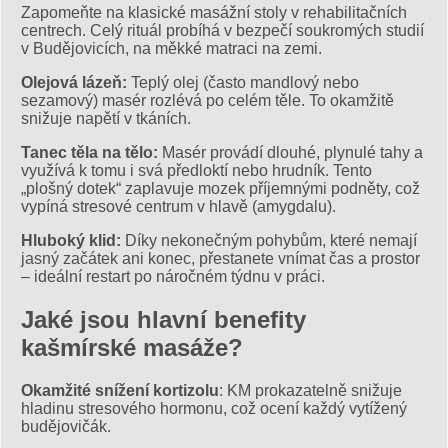
Zapomeňte na klasické masážní stoly v rehabilitačních
centrech. Celý rituál probíhá v bezpečí soukromých studií
v Budějovicích, na měkké matraci na zemi.
Olejová lázeň:
Teplý olej (často mandlový nebo
sezamový) masér rozlévá po celém těle. To okamžitě
snižuje napětí v tkáních.
Tanec těla na tělo:
Masér provádí dlouhé, plynulé tahy a
využívá k tomu i svá předloktí nebo hrudník. Tento
„plošný dotek“ zaplavuje mozek příjemnými podněty, což
vypíná stresové centrum v hlavě (amygdalu).
Hluboký klid:
Díky nekonečným pohybům, které nemají
jasný začátek ani konec, přestanete vnímat čas a prostor
– ideální restart po náročném týdnu v práci.
Jaké jsou hlavní benefity
kašmírské masáže?
Okamžité snížení kortizolu
: KM prokazatelně snižuje
hladinu stresového hormonu, což ocení každý vytížený
budějovičák.