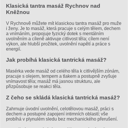
Klasická tantra masáž Rychnov nad
Kněžnou
V Rychnově můžete mít klasickou tantra masáž pro muže
i ženy. Je to masáž, která pracuje s celým tělem, dechem
a vnímáním, propojuje fyzický dotek s mentálním
uvolněním a cíleně aktivuje citlivost těla; cílem není
výkon, ale hlubší prožitek, uvolnění napětí a práce s
energií.
Jak probíhá klasická tantrická masáž?
Masérka vede masáž od celého těla k citlivějším zónám,
pracuje s olejem, tempem a tlakem a postupně zvyšuje
vnímavost těla; masáž má jasnou strukturu, ale
přizpůsobuje se reakci těla.
Z čeho se skládá klasická tantrická masáž?
Zahrnuje úvodní uvolnění, celotělovou masáž, práci s
dechem a postupné zapojení intimních oblastí; vše
probíhá v plynulém sledu bez mechanického přerušení.