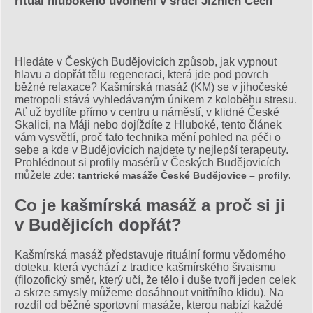
rituál hlubokého uvolnění v srdci Jižních Čech
Hledáte v Českých Budějovicích způsob, jak vypnout
hlavu a dopřát tělu regeneraci, která jde pod povrch
běžné relaxace? Kašmírská masáž (KM) se v jihočeské
metropoli stává vyhledávaným únikem z koloběhu stresu.
Ať už bydlíte přímo v centru u náměstí, v klidné České
Skalici, na Máji nebo dojíždíte z Hluboké, tento článek
vám vysvětlí, proč tato technika mění pohled na péči o
sebe a kde v Budějovicích najdete ty nejlepší terapeuty.
Prohlédnout si profily masérů v Českých Budějovicích
můžete zde:
tantrické masáže České Budějovice – profily.
Co je kašmírská masáž a proč si ji
v Budějicích dopřát?
Kašmírská masáž představuje rituální formu vědomého
doteku, která vychází z tradice kašmírského šivaismu
(filozofický směr, který učí, že tělo i duše tvoří jeden celek
a skrze smysly můžeme dosáhnout vnitřního klidu). Na
rozdíl od běžné sportovní masáže, kterou nabízí každé