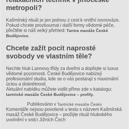
metropoli?
Kašmírský rituál je jen jednou z cest k vnitřní rovnováze.
Pokud chcete prozkoumat i další formy vědomé péče,
přečtěte si náš velký přehled:
Tantra masáže České
Budějovice.
Chcete zažít pocit naprosté
svobody ve vlastním těle?
Nechte hluk Lannovy třídy za dveřmi a dopřejte si luxus
vědomé pozornosti. České Budějovice nabízejí
profesionální studia, kde se o vás postarají s maximální
úctou a diskrétností.
Aktuální nabídku můžete vidět přímo zde v katalogu:
tantrické masáže České Budějovice – profily.
Publikováno v
Tantrické masáže Česko
Komentáře nejsou povolené
u textu s názvem Kašmírská
masáž České Budějovice – prožijte rituál hlubokého
uvolnění v srdci Jižních Čech