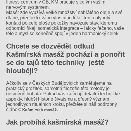
fitness centrum v ČB, KM pracuje s celým vaším
nervovým systémem.
Masér zde využívá velké množství nahřátého oleje a své
dlaně, předloktí i váhu vlastního těla. Tento plynulý
kontakt po celé ploše pokožky navozuje stav, kterému
odborníci říkají somatická integrace – laicky řečeno, vaše
tělo a mysl se konečně spojí v jeden harmonický celek.
Chcete se dozvědět odkud
Kašmírská masáž pochází a ponořit
se do tajů této techniky ještě
hlouběji?
Ačkoliv se v Českých Budějovicích zaměřujeme na
praktický prožitek, samotná filozofie této metody je
nesmírně bohatá. Pokud vás zajímají detailní technické
aspekty, hlubší historie šivaismu a přesný význam
jednotlivých rituálních kroků, přečtěte si náš podrobný
článek:
.
Kašmírská masáž
Jak probíhá kašmírská masáž?