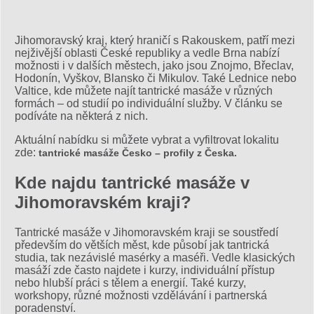
Jihomoravský kraj, který hraničí s Rakouskem, patří mezi
nejživější oblasti České republiky a vedle Brna nabízí
možnosti i v dalších městech, jako jsou Znojmo, Břeclav,
Hodonín, Vyškov, Blansko či Mikulov. Také Lednice nebo
Valtice, kde můžete najít tantrické masáže v různých
formách – od studií po individuální služby. V článku se
podíváte na některá z nich.
Aktuální nabídku si můžete vybrat a vyfiltrovat lokalitu
zde:
tantrické masáže Česko – profily z Česka.
Kde najdu tantrické masáže v
Jihomoravském kraji?
Tantrické masáže v Jihomoravském kraji se soustředí
především do větších měst, kde působí jak tantrická
studia, tak nezávislé masérky a maséři. Vedle klasických
masáží zde často najdete i kurzy, individuální přístup
nebo hlubší práci s tělem a energií. Také kurzy,
workshopy, různé možnosti vzdělávání i partnerská
poradenství.