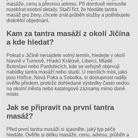
masáže, cenu a přesnou adresu. Při domluvě nemusíte
rozebírat osobní detaily. Stačí říct, že hledáte tantra
masáž pro ženy, chcete znát průběh služby a potřebujete
diskrétní objednání.
Kam za tantra masáží z okolí Jičína
a kde hledat?
Pokud v Jičíně nenajdete volný termín, hledejte v okolí
hlavně v Turnově, Hradci Králové, Liberci, Mladé
Boleslavi nebo Pardubicích, kde se veřejně objevují
nabídky tantra masáží nebo studií. U menších míst, jako
jsou Hořice, Nová Paka a Sobotka, si dostupnost raději
ověřte předem, protože dohledané výsledky často vedou
na okolní města nebo katalogové záznamy mimo dané
místo.
Jak se připravit na první tantra
masáž?
Před první tantra masáží si ujasněte, jaký typ péče
hledáte. Ověřte si délku masáže, cenu, adresu, průběh a