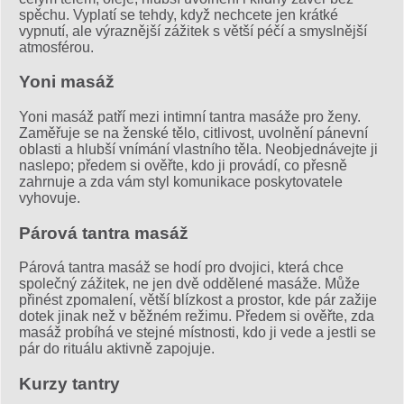
spěchu. Vyplatí se tehdy, když nechcete jen krátké
vypnutí, ale výraznější zážitek s větší péčí a smyslnější
atmosférou.
Yoni masáž
Yoni masáž patří mezi intimní tantra masáže pro ženy.
Zaměřuje se na ženské tělo, citlivost, uvolnění pánevní
oblasti a hlubší vnímání vlastního těla. Neobjednávejte ji
naslepo; předem si ověřte, kdo ji provádí, co přesně
zahrnuje a zda vám styl komunikace poskytovatele
vyhovuje.
Párová tantra masáž
Párová tantra masáž se hodí pro dvojici, která chce
společný zážitek, ne jen dvě oddělené masáže. Může
přinést zpomalení, větší blízkost a prostor, kde pár zažije
dotek jinak než v běžném režimu. Předem si ověřte, zda
masáž probíhá ve stejné místnosti, kdo ji vede a jestli se
pár do rituálu aktivně zapojuje.
Kurzy tantry