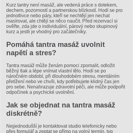
Kurz tantry není masáž, ale vedená práce s dotekem,
dechem, pozorností a partnerskou blízkostí. Hodí se pro
jednotlivce nebo páry, kteří se nechtějí jen nechat
masírovat, ale chtějí se něco naučit. Před rezervací si
ověřte, zda jde o individuální, párový nebo skupinový
kurz a jestli je vhodný pro začátečníky.
Pomáhá tantra masáž uvolnit
napětí a stres?
Tantra masáž může ženám pomoci zpomalit, odložit
běžný tlak a lépe vnímat vlastní tělo. Hodí se po
náročném období, při dlouhodobém stresu, mentálním
přetížení nebo ve chvíli, kdy potřebujete klidný čas jen
pro sebe. Nenahrazuje zdravotní péči, ale může podpořit
odpočinek a psychické uvolnění.
Jak se objednat na tantra masáž
diskrétně?
Nejjednodušší je kontaktovat studio telefonicky nebo
přes formulář a zeptat se přímo na volný termín, typ