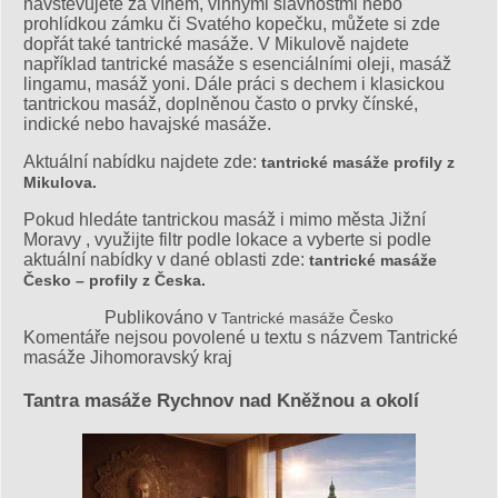
navštěvujete za vínem, vinnými slavnostmi nebo
prohlídkou zámku či Svatého kopečku, můžete si zde
dopřát také tantrické masáže. V Mikulově najdete
například tantrické masáže s esenciálními oleji, masáž
lingamu, masáž yoni. Dále práci s dechem i klasickou
tantrickou masáž, doplněnou často o prvky čínské,
indické nebo havajské masáže.
Aktuální nabídku najdete zde:
tantrické masáže profily z
Mikulova.
Pokud hledáte tantrickou masáž i mimo města Jižní
Moravy , využijte filtr podle lokace a vyberte si podle
aktuální nabídky v dané oblasti zde:
tantrické masáže
Česko – profily z Česka.
Publikováno v
Tantrické masáže Česko
Komentáře nejsou povolené
u textu s názvem Tantrické
masáže Jihomoravský kraj
Tantra masáže Rychnov nad Kněžnou a okolí