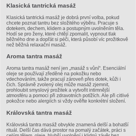
Klasická tantrická masáž
Klasická tantrická masáž je dobrá první volba, pokud
chcete poznat tantru bez složitého výběru. Pracuje s
dotekem, dechem, klidem a postupným uvolněním těla.
Hodí se pro ženy, které chtějí zpomalit, vypnout tlak
běžného dne a dopřát si péči, která působí víc prožitkově
než běžná relaxační masáž.
Aroma tantra masáž
Aroma tantra masáž není jen „masáž s vůní“. Esenciální
oleje se používají zředěné na pokožku nebo
vdechováním, takže pracují zároveň přes dotek, kůži i
čich. Správně zvolený olej může masáž zjemnit,
prohloubit smyslový prožitek a vytvořit intimnější
atmosféru a pomoci při zdravotních potížích. Ale při citlivé
pokožce nebo alergiích si vždy ověřte konkrétní složení.
Královská tantra masáž
Královská tantra masáž obvykle znamená delší a bohatší
rituál. Delší čas dává prostor na pomalý začátek, práci s
celým tělem, oleje, hlubší uvolnění i klidný závěr bez