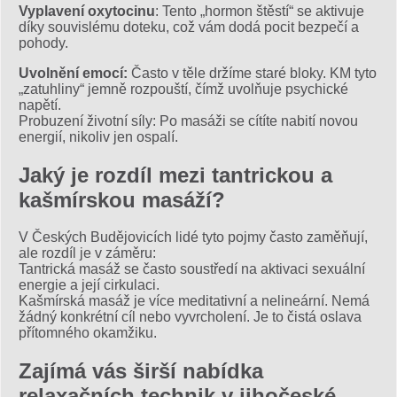
Vyplavení oxytocinu
: Tento „hormon štěstí“ se aktivuje
díky souvislému doteku, což vám dodá pocit bezpečí a
pohody.
Uvolnění emocí:
Často v těle držíme staré bloky. KM tyto
„zatuhliny“ jemně rozpouští, čímž uvolňuje psychické
napětí.
Probuzení životní síly: Po masáži se cítíte nabití novou
energií, nikoliv jen ospalí.
Jaký je rozdíl mezi tantrickou a
kašmírskou masáží?
V Českých Budějovicích lidé tyto pojmy často zaměňují,
ale rozdíl je v záměru:
Tantrická masáž se často soustředí na aktivaci sexuální
energie a její cirkulaci.
Kašmírská masáž je více meditativní a nelineární. Nemá
žádný konkrétní cíl nebo vyvrcholení. Je to čistá oslava
přítomného okamžiku.
Zajímá vás širší nabídka
relaxačních technik v jihočeské