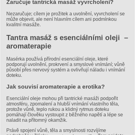
Zaručuje tantrická masáž vyvrcholení?
Nezaručuje; cílem je prožitek a uvolnění, vyvrcholení se
může objevit, ale není hlavním cílem ani podmínkou
kvalitní masáže.
Tantra masáž s esenciálními oleji –
aromaterapie
Masérka používá přírodní esenciální oleje, které
podporují uvolnění, prokrvení a smyslové vnímání; vůně
působí přes nervový systém a ovlivňují náladu i vnímání
doteku.
Jak souvisí aromaterapie a erotika?
Esenciální oleje mohou při tantrické masáži podpořit
atmosféru, zpomalení a hlubší vnímání vlastního těla,
protože vůně, teplo rukou a klidný rytmus doteku
pomáhají člověku vystoupit z běžného napětí a lépe se
naladit na přítomný okamžik.
Právě spojení vůně, těla a smyslnosti rozvíjíme