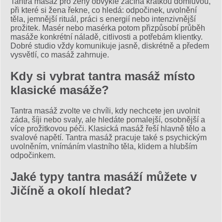
Tantra masáž pro ženy obvykle začíná krátkou domluvou,
při které si žena řekne, co hledá: odpočinek, uvolnění
těla, jemnější rituál, práci s energií nebo intenzivnější
prožitek. Masér nebo masérka potom přizpůsobí průběh
masáže konkrétní náladě, citlivosti a potřebám klientky.
Dobré studio vždy komunikuje jasně, diskrétně a předem
vysvětlí, co masáž zahrnuje.
Kdy si vybrat tantra masáž místo
klasické masáže?
Tantra masáž zvolte ve chvíli, kdy nechcete jen uvolnit
záda, šíji nebo svaly, ale hledáte pomalejší, osobnější a
více prožitkovou péči. Klasická masáž řeší hlavně tělo a
svalové napětí. Tantra masáž pracuje také s psychickým
uvolněním, vnímáním vlastního těla, klidem a hlubším
odpočinkem.
Jaké typy tantra masáží můžete v
Jičíně a okolí hledat?