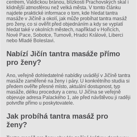
centrem, Valdickou bránou, blízkostí Prachovských skal i
klidnější atmosférou než velká města. V tomto článku
najdete praktické informace o tom, kde hledat tantra
masáže v Jičíně a okolí, jak může probíhat tantra masáž
pro ženy, co si ověřit před objednáním a kdy se vyplatí
hledat také v okolních městech, například v Hořicích,
Nové Pace, Sobotce, Turnově, Hradci Králové, Liberci
nebo Mladé Boleslavi.
Nabízí Jičín tantra masáže přímo
pro ženy?
Ano, veřejně dohledatelné nabídky uvádějí v Jičíně tantra
masáže zaměřené na ženy i páry. U konkrétního studia si
předem ověřte přesné místo, aktuální dostupnost, typ
masáže, délku procedury a cenu. U Jičína se veřejně
objevuje adresa Palackého 1, ale před návštěvou ji raději
potvrďte přímo u poskytovatele.
Jak probíhá tantra masáž pro
ženy?