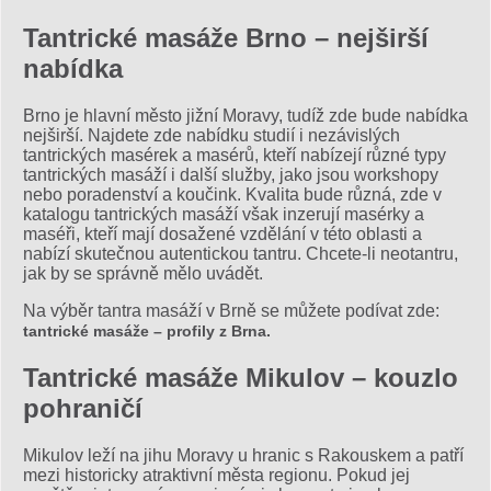
Tantrické masáže Brno – nejširší
nabídka
Brno je hlavní město jižní Moravy, tudíž zde bude nabídka
nejširší. Najdete zde nabídku studií i nezávislých
tantrických masérek a masérů, kteří nabízejí různé typy
tantrických masáží i další služby, jako jsou workshopy
nebo poradenství a koučink. Kvalita bude různá, zde v
katalogu tantrických masáží však inzerují masérky a
maséři, kteří mají dosažené vzdělání v této oblasti a
nabízí skutečnou autentickou tantru. Chcete-li neotantru,
jak by se správně mělo uvádět.
Na výběr tantra masáží v Brně se můžete podívat zde:
tantrické masáže – profily z Brna.
Tantrické masáže Mikulov – kouzlo
pohraničí
Mikulov leží na jihu Moravy u hranic s Rakouskem a patří
mezi historicky atraktivní města regionu. Pokud jej