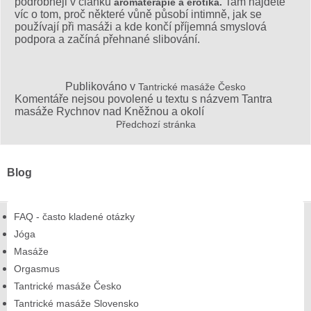
podrobněji v článku
Tam najdete
aromaterapie a erotika.
víc o tom, proč některé vůně působí intimně, jak se
používají při masáži a kde končí příjemná smyslová
podpora a začíná přehnané slibování.
Publikováno v
Tantrické masáže Česko
Komentáře nejsou povolené
u textu s názvem Tantra
masáže Rychnov nad Kněžnou a okolí
Předchozí stránka
Blog
FAQ - často kladené otázky
Jóga
Masáže
Orgasmus
Tantrické masáže Česko
Tantrické masáže Slovensko