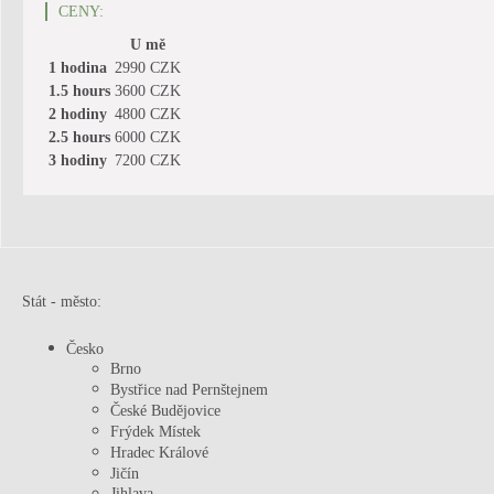
CENY:
U mě
1 hodina
2990 CZK
1.5 hours
3600 CZK
2 hodiny
4800 CZK
2.5 hours
6000 CZK
3 hodiny
7200 CZK
Stát - město
:
Česko
Brno
Bystřice nad Pernštejnem
České Budějovice
Frýdek Místek
Hradec Králové
Jičín
Jihlava