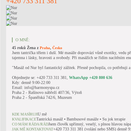
+420 733 311 381
O MNĚ:
45 roků
Žena
z
,
Praha
Česko
Jsem tantrička tělem i duší. Mé masáže doprovází vůně exotiky, vedu př
tajemna i lásky, hravosti a svobody. Při masážích se řídím nacítěním ener
"Masáž od Nur byl fantastický zážitek. Přesně pochopila, co potřebuji a 
Objednejte se: +420 733 311 381,
WhatsApp +420 800 636
Kdy: denně 9:00-22:00
Email: info@harmonyspa.cz
Praha 2 - Rašínovo nábřeží 407/36, Výtoň
Praha 2 - Španělská 742/6, Muzeum
U mě
KDE MASÍRUJI
Tantrická masáž ▪ Bambusové masáže ▪ Su jok terapie
KVALIFIKACE
Jsem člověk upřímný, veselý, s plnou hlavou nápadů
CO MÁM RÁDA/RÁD
+420 733 311 381 (volání nebo SMS) denně 9
JAK MĚ KONTAKTOVAT