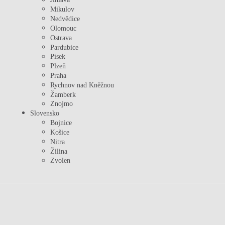
Mikulov
Nedvědice
Olomouc
Ostrava
Pardubice
Písek
Plzeň
Praha
Rychnov nad Kněžnou
Žamberk
Znojmo
Slovensko
Bojnice
Košice
Nitra
Žilina
Zvolen