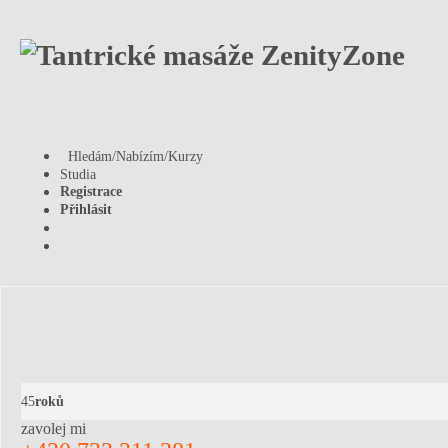
Hledám/Nabízím/Kurzy
Studia
Registrace
Přihlásit
45
roků
zavolej mi