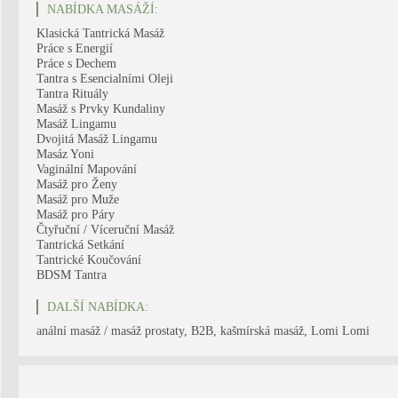
NABÍDKA MASÁŽÍ:
Klasická Tantrická Masáž
Práce s Energií
Práce s Dechem
Tantra s Esencialními Oleji
Tantra Rituály
Masáž s Prvky Kundaliny
Masáž Lingamu
Dvojitá Masáž Lingamu
Masáz Yoni
Vaginální Mapování
Masáž pro Ženy
Masáž pro Muže
Masáž pro Páry
Čtyřuční / Víceruční Masáž
Tantrická Setkání
Tantrické Koučování
BDSM Tantra
DALŠÍ NABÍDKA:
anální masáž / masáž prostaty, B2B, kašmírská masáž, Lomi Lomi