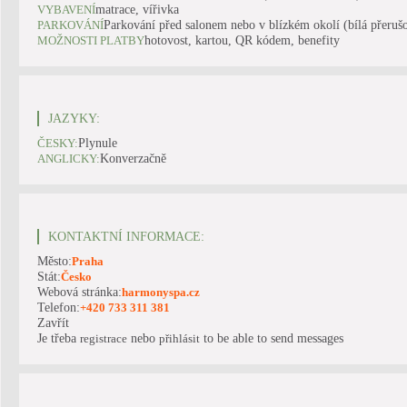
matrace, vířivka
VYBAVENÍ
Parkování před salonem nebo v blízkém okolí (bílá přeruš
PARKOVÁNÍ
hotovost, kartou, QR kódem, benefity
MOŽNOSTI PLATBY
JAZYKY:
Plynule
ČESKY:
Konverzačně
ANGLICKY:
KONTAKTNÍ INFORMACE:
Město:
Praha
Stát:
Česko
Webová stránka:
harmonyspa.cz
Telefon:
+420 733 311 381
Zavřít
Je třeba
nebo
to be able to send messages
registrace
přihlásit