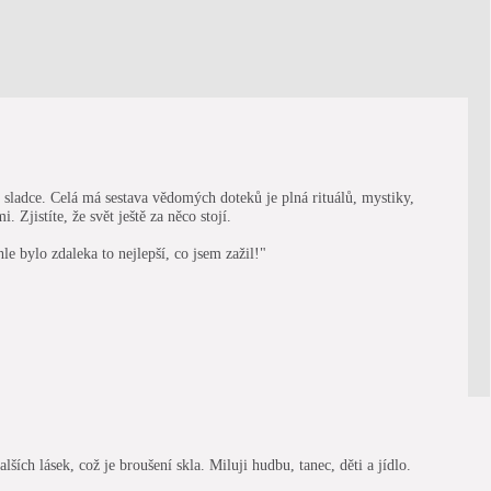
 sladce. Celá má sestava vědomých doteků je plná rituálů, mystiky,
 Zjistíte, že svět ještě za něco stojí.
le bylo zdaleka to nejlepší, co jsem zažil!"
ích lásek, což je broušení skla. Miluji hudbu, tanec, děti a jídlo.