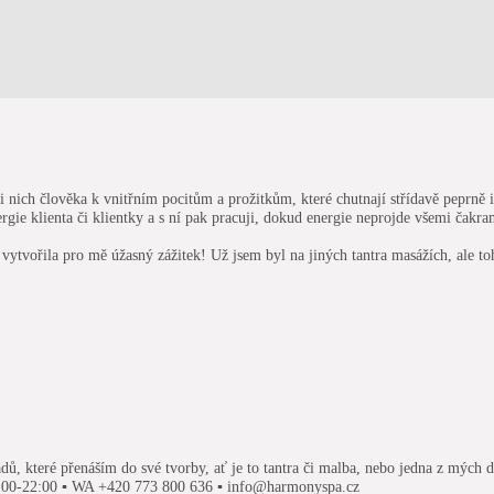
i nich člověka k vnitřním pocitům a prožitkům, které chutnají střídavě peprně i
gie klienta či klientky a s ní pak pracuji, dokud energie neprojde všemi čakrami.
vytvořila pro mě úžasný zážitek! Už jsem byl na jiných tantra masážích, ale toh
, které přenáším do své tvorby, ať je to tantra či malba, nebo jedna z mých dalš
:00-22:00 ▪ WA +420 773 800 636 ▪ info@harmonyspa.cz