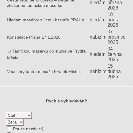
hledám
března
zkušenou tantrickou masérku
2026
18
hledám
února
Hledám masérky s úctou k tantře PRAHA
2026
07
nabízím
prosince
Konstalace Praha 17.1.2026
2025
04
🪔 Tanrickou masérku do studia ve Frýdku
hledám
června
Místku
2025
15
nabízím
dubna
Vouchery tantra masáže Frýdek Místek
2025
Rychlé vyhledávání:
Pouze nezávislý