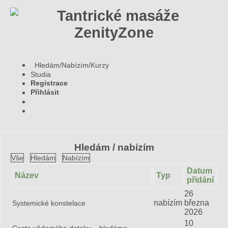
Hledám/Nabízím/Kurzy
Studia
Registrace
Přihlásit
Hledám / nabízím
Vše
Hledám
Nabízím
Datum
Název
Typ
přidání
26
nabízím
března
Systemické konstelace
2026
10
Cesta vědomého doteku – hledáme