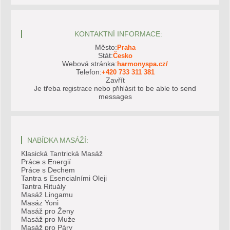
KONTAKTNÍ INFORMACE:
Město:
Praha
Stát:
Česko
Webová stránka:
harmonyspa.cz/
Telefon:
+420 733 311 381
Zavřít
Je třeba
nebo
to be able to send
registrace
přihlásit
messages
NABÍDKA MASÁŽÍ:
Klasická Tantrická Masáž
Práce s Energií
Práce s Dechem
Tantra s Esencialními Oleji
Tantra Rituály
Masáž Lingamu
Masáz Yoni
Masáž pro Ženy
Masáž pro Muže
Masáž pro Páry