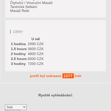
Čtyřuční / Víceruční Masáž
Tantrická Setkání
Masáž Reiki
CENY:
U mě
1 hodina
2990 CZK
1.5 hours
3600 CZK
2 hodiny
4800 CZK
2.5 hours
6000 CZK
3 hodiny
7200 CZK
profil byl zobrazen
1277
krát
Rychlé vyhledávání: