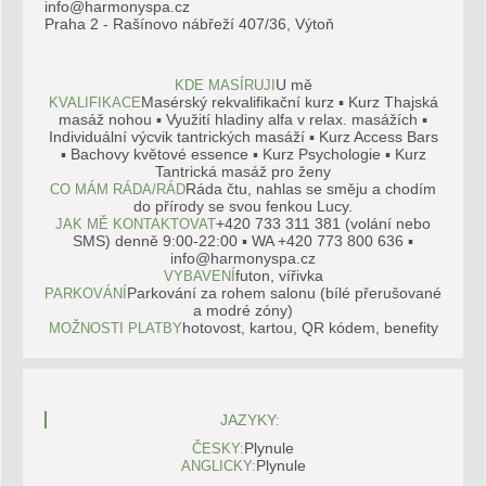
info@harmonyspa.cz
Praha 2 - Rašínovo nábřeží 407/36, Výtoň
U mě
KDE MASÍRUJI
Masérský rekvalifikační kurz ▪ Kurz Thajská
KVALIFIKACE
masáž nohou ▪ Využití hladiny alfa v relax. masážích ▪
Individuální výcvik tantrických masáží ▪ Kurz Access Bars
▪ Bachovy květové essence ▪ Kurz Psychologie ▪ Kurz
Tantrická masáž pro ženy
Ráda čtu, nahlas se směju a chodím
CO MÁM RÁDA/RÁD
do přírody se svou fenkou Lucy.
+420 733 311 381 (volání nebo
JAK MĚ KONTAKTOVAT
SMS) denně 9:00-22:00 ▪ WA +420 773 800 636 ▪
info@harmonyspa.cz
futon, vířivka
VYBAVENÍ
Parkování za rohem salonu (bílé přerušované
PARKOVÁNÍ
a modré zóny)
hotovost, kartou, QR kódem, benefity
MOŽNOSTI PLATBY
JAZYKY:
Plynule
ČESKY:
Plynule
ANGLICKY: