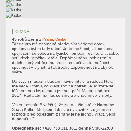
O MNĚ:
43 roků
Žena
z
,
Praha
Česko
Tantra pro mě znamená především vědomý dotek
spojený s bytím tady a teď. Je to možnost, jak se znovu
spojit sám se sebou na fyzické i emoční rovině. Cítit sebe,
svůj dech, prožitek v těle. Dopřát si něhu, pohlazení a
dotek, který zahřeje na srdci i na duši. Je to možnost
spočinout v plynutí a tak trochu zapomenout na zbytek
světa.
Do svých masáží vkládám hlavně intuici a radost, která
mě vede k tomu, co klient zrovna potřebuje. Můžete se
těšit na mou laskavou a jemnou péči. Masíruji od roku
2017. Ráda čtu, nahlas se směju a chodím do přírody.
"Jsem nesmírně vděčný, že jsem našel právě Harmony
Spa a Katku. Měl jsem tak úžasný zážitek, že jsem se
rozhodl před odjezdem z Prahy ještě jednou vrátit. Velmi
doporučuji."
Objednejte se: +420 733 311 381, denně 9:00-22:00