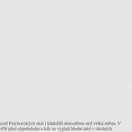
ostí Prachovských skal i klidnější atmosférou než velká města. V
věřit před objednáním a kdy se vyplatí hledat také v okolních