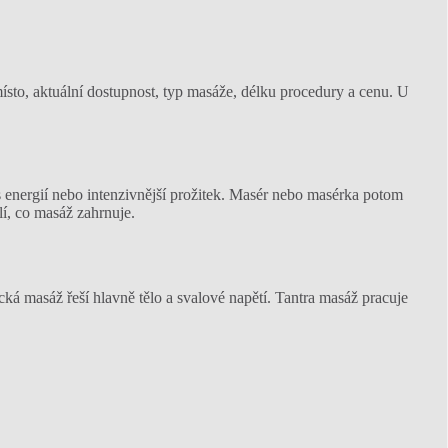
ísto, aktuální dostupnost, typ masáže, délku procedury a cenu. U
 s energií nebo intenzivnější prožitek. Masér nebo masérka potom
lí, co masáž zahrnuje.
ická masáž řeší hlavně tělo a svalové napětí. Tantra masáž pracuje