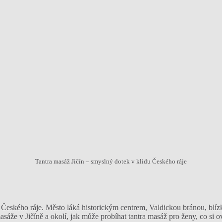
Tantra masáž Jičín – smyslný dotek v klidu Českého ráje
 Českého ráje. Město láká historickým centrem, Valdickou bránou, blízk
sáže v Jičíně a okolí, jak může probíhat tantra masáž pro ženy, co si o