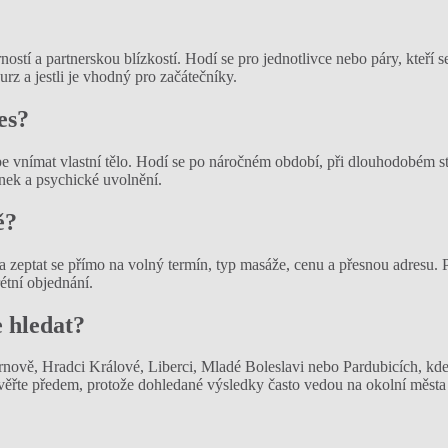
tí a partnerskou blízkostí. Hodí se pro jednotlivce nebo páry, kteří se 
urz a jestli je vhodný pro začátečníky.
es?
 vnímat vlastní tělo. Hodí se po náročném období, při dlouhodobém str
inek a psychické uvolnění.
ě?
 zeptat se přímo na volný termín, typ masáže, cenu a přesnou adresu. Př
étní objednání.
e hledat?
urnově, Hradci Králové, Liberci, Mladé Boleslavi nebo Pardubicích, kde
i ověřte předem, protože dohledané výsledky často vedou na okolní měs