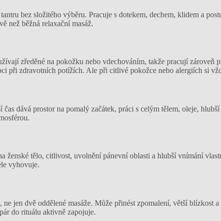
 tantru bez složitého výběru. Pracuje s dotekem, dechem, klidem a post
ově než běžná relaxační masáž.
užívají zředěné na pokožku nebo vdechováním, takže pracují zároveň př
i při zdravotních potížích. Ale při citlivé pokožce nebo alergiích si vž
í čas dává prostor na pomalý začátek, práci s celým tělem, oleje, hlubší
tmosférou.
 ženské tělo, citlivost, uvolnění pánevní oblasti a hlubší vnímání vlastn
ele vyhovuje.
k, ne jen dvě oddělené masáže. Může přinést zpomalení, větší blízkost a
 pár do rituálu aktivně zapojuje.