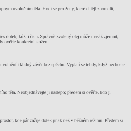
upným uvolněním těla. Hodí se pro ženy, které chtějí zpomalit,
es dotek, kůži i čich. Správně zvolený olej může masáž zjemnit,
dy ověřte konkrétní složení.
 uvolnění i klidný závěr bez spěchu. Vyplatí se tehdy, když nechcete
ího těla. Neobjednávejte ji naslepo; předem si ověřte, kdo ji
 prostor, kde pár zažije dotek jinak než v běžném režimu. Předem si