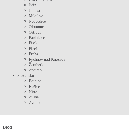
Jičín
Jihlava
Mikulov
Nedvědice
Olomouc
Ostrava
Pardubice
Písek
Plzeň
Praha
Rychnov nad Kněžnou
Žamberk
Znojmo
Slovensko
Bojnice
Košice
Nitra
Žilina
Zvolen
Blog