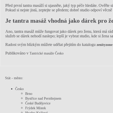
Před první tantra masáží si ujasněte, jaký typ péče hledáte. Ověřte 
Pokud si nejste jistá, zeptejte se předem; dobré studio odpoví věcně
Je tantra masáž vhodná jako dárek pro ž
Ano, tantra masáž může fungovat jako dárek pro ženu, která má ráda
služeb se dárek nehodí naslepo; lepší je vybrat studio, kde si žena 
Radost svým blízkým můžete udělat přejitím do katalogu
zenityzone
Publikováno v
Tantrické masáže Česko
Stát - město
:
Česko
Brno
Bystřice nad Pernštejnem
České Budějovice
Frýdek Místek
Hradec Králové