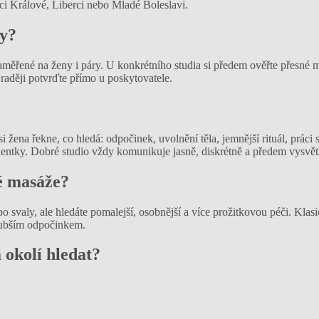
ci Králové, Liberci nebo Mladé Boleslavi.
ny?
aměřené na ženy i páry. U konkrétního studia si předem ověřte přesné m
 raději potvrďte přímo u poskytovatele.
 žena řekne, co hledá: odpočinek, uvolnění těla, jemnější rituál, práci
lientky. Dobré studio vždy komunikuje jasně, diskrétně a předem vysvět
ké masáže?
ebo svaly, ale hledáte pomalejší, osobnější a více prožitkovou péči. Klas
lubším odpočinkem.
 okolí hledat?