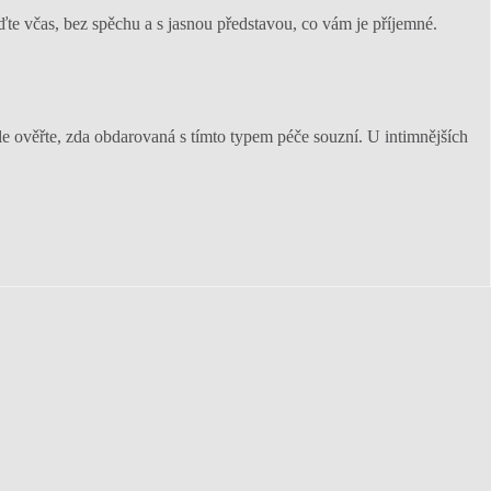
jďte včas, bez spěchu a s jasnou představou, co vám je příjemné.
le ověřte, zda obdarovaná s tímto typem péče souzní. U intimnějších