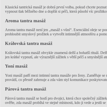
Klasická tantrická masáž je dobrá první volba, pokud chcete poznat
vypnout tlak běžného dne a dopřát si péči, která působí víc prožitk
Aroma tantra masáž
Aroma tantra masáž není jen „masáž s vůní“. Esenciální oleje se po
prohloubit smyslový prožitek a vytvořit intimnější atmosféru a pomoc
Královská tantra masáž
Královská tantra masáž obvykle znamená delší a bohatší rituál. Delš
jen krátké vypnutí, ale výraznější zážitek s větší péčí a smyslnější a
Yoni masáž
Yoni masáž patří mezi intimní tantra masáže pro ženy. Zaměřuje se na
provádí, co přesně zahrnuje a zda vám styl komunikace poskytovat
Párová tantra masáž
Párová tantra masáž se hodí pro dvojici, která chce společný zážite
ověřte, zda masáž probíhá ve stejné místnosti, kdo ji vede a jestli se