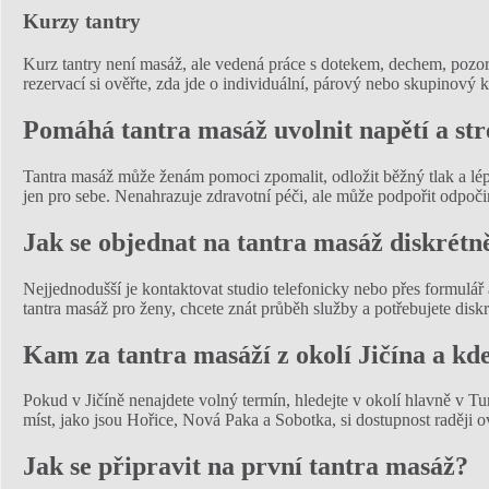
Kurzy tantry
Kurz tantry není masáž, ale vedená práce s dotekem, dechem, pozornos
rezervací si ověřte, zda jde o individuální, párový nebo skupinový k
Pomáhá tantra masáž uvolnit napětí a str
Tantra masáž může ženám pomoci zpomalit, odložit běžný tlak a lépe
jen pro sebe. Nenahrazuje zdravotní péči, ale může podpořit odpoč
Jak se objednat na tantra masáž diskrétn
Nejjednodušší je kontaktovat studio telefonicky nebo přes formulář a
tantra masáž pro ženy, chcete znát průběh služby a potřebujete diskr
Kam za tantra masáží z okolí Jičína a kd
Pokud v Jičíně nenajdete volný termín, hledejte v okolí hlavně v T
míst, jako jsou Hořice, Nová Paka a Sobotka, si dostupnost raděj
Jak se připravit na první tantra masáž?