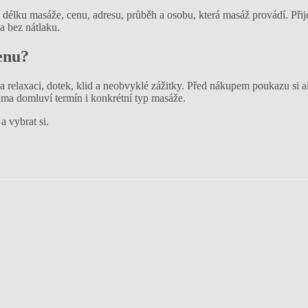
si délku masáže, cenu, adresu, průběh a osobu, která masáž provádí. Při
 a bez nátlaku.
enu?
 relaxaci, dotek, klid a neobvyklé zážitky. Před nákupem poukazu si a
sama domluví termín i konkrétní typ masáže.
a vybrat si.