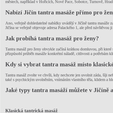
městech, například v Hořicích, Nové Pace, Sobotce, Turnově, Hrad
Nabízí Jičín tantra masáže přímo pro že
Ano, veřejně dohledatelné nabídky uvádějí v Jičíně tantra masáže z
Jičína se veřejně objevuje adresa Palackého 1, ale před návštěvou ji
Jak probíhá tantra masáž pro ženy?
Tantra masáž pro ženy obvykle začíná krátkou domluvou, při které si
přizpůsobí průběh masáže konkrétní náladě, citlivosti a potřebám k
Kdy si vybrat tantra masáž místo klasic
Tantra masáž zvolte ve chvíli, kdy nechcete jen uvolnit záda, šíji n
také s psychickým uvolněním, vnímáním vlastního těla, klidem a h
Jaké typy tantra masáží můžete v Jičíně a
Klasická tantrická masáž