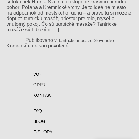
sútoku riek Hron a Slatina, obklopené krásnou prírodou
Nitra
pohorí Poľana a Kremnické vrchy. Je to ideálne miesto
na odpočinok od mestského ruchu – a práve tu si môžete
dopriať tantrickú masáž, priestor pre telo, myseľ a
vnútorný pokoj. Čo sú tantrické masáže? Tantrické
masáže sú hlbokým […]
Publikováno v
Tantrické masáže Slovensko
u
Komentáře nejsou povolené
textu
s
názvem
Tantrické
masáže
VOP
Zvolen
GDPR
KONTAKT
FAQ
BLOG
E-SHOPY