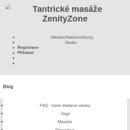
Hledám/Nabízím/Kurzy
Studia
Registrace
Přihlásit
Blog
FAQ - často kladené otázky
Jóga
Masáže
Orgasmus