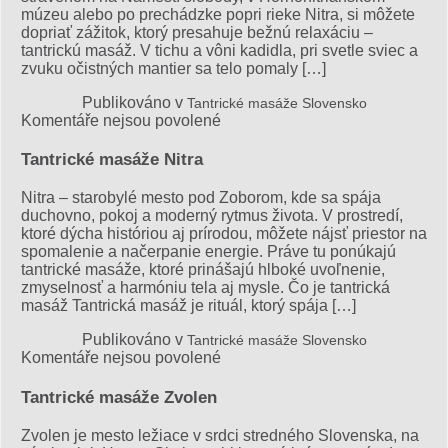
múzeu alebo po prechádzke popri rieke Nitra, si môžete
dopriať zážitok, ktorý presahuje bežnú relaxáciu –
tantrickú masáž. V tichu a vôni kadidla, pri svetle sviec a
zvuku očistných mantier sa telo pomaly […]
Publikováno v
Tantrické masáže Slovensko
u
Komentáře nejsou povolené
textu
s
Tantrické masáže Nitra
názvem
Tantrické
Nitra – starobylé mesto pod Zoborom, kde sa spája
masáže
duchovno, pokoj a moderný rytmus života. V prostredí,
Prievidza
ktoré dýcha históriou aj prírodou, môžete nájsť priestor na
spomalenie a načerpanie energie. Práve tu ponúkajú
tantrické masáže, ktoré prinášajú hlboké uvoľnenie,
zmyselnosť a harmóniu tela aj mysle. Čo je tantrická
masáž Tantrická masáž je rituál, ktorý spája […]
Publikováno v
Tantrické masáže Slovensko
u
Komentáře nejsou povolené
textu
s
Tantrické masáže Zvolen
názvem
Tantrické
Zvolen je mesto ležiace v srdci stredného Slovenska, na
masáže