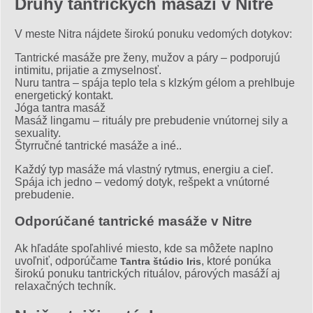
Druhy tantrických masáží v Nitre
V meste Nitra nájdete širokú ponuku vedomých dotykov:
Tantrické masáže pre ženy, mužov a páry – podporujú
intimitu, prijatie a zmyselnosť.
Nuru tantra – spája teplo tela s klzkým gélom a prehlbuje
energetický kontakt.
Jóga tantra masáž
Masáž lingamu – rituály pre prebudenie vnútornej sily a
sexuality.
Štyrručné tantrické masáže a iné..
Každý typ masáže má vlastný rytmus, energiu a cieľ.
Spája ich jedno – vedomý dotyk, rešpekt a vnútorné
prebudenie.
Odporúčané tantrické masáže v Nitre
Ak hľadáte spoľahlivé miesto, kde sa môžete naplno
uvoľniť, odporúčame
, ktoré ponúka
Tantra štúdio Iris
širokú ponuku tantrických rituálov, párových masáží aj
relaxačných techník.