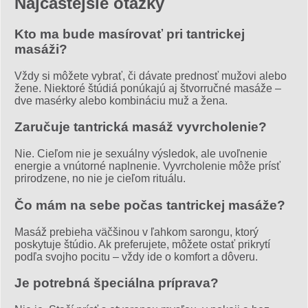
Najčastejšie otázky
Kto ma bude masírovať pri tantrickej
masáži?
Vždy si môžete vybrať, či dávate prednosť mužovi alebo
žene. Niektoré štúdiá ponúkajú aj štvorručné masáže –
dve masérky alebo kombináciu muž a žena.
Zaručuje tantrická masáž vyvrcholenie?
Nie. Cieľom nie je sexuálny výsledok, ale uvoľnenie
energie a vnútorné naplnenie. Vyvrcholenie môže prísť
prirodzene, no nie je cieľom rituálu.
Čo mám na sebe počas tantrickej masáže?
Masáž prebieha väčšinou v ľahkom sarongu, ktorý
poskytuje štúdio. Ak preferujete, môžete ostať prikrytí
podľa svojho pocitu – vždy ide o komfort a dôveru.
Je potrebná špeciálna príprava?