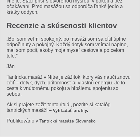
Nie je. Stačí prísť s otvorenou mysľou, v pokoji a bez
očakávaní. Pred masážou sa odporúča ľahké jedlo a
krátky oddych.
Recenzie a skúsenosti klientov
„Bol som veľmi spokojný, po masáži som sa cítil úplne
odpočinutý a pokojný. Každý dotyk som vnímal naplno,
mal som pocit, akoby moja myseľ cestovala po celom
tele.“
Ján
Tantrická masáž v Nitre je zážitok, ktorý vás naučí znovu
cítiť – dotyk, dych, prítomnosť aj vlastnú energiu. Je to
cesta k vnútornému pokoju a hlbšiemu spojeniu so
sebou.
Ak si prajete zažiť tento rituál, pozrite si katalóg
tantrických masáží –
Vyhľadať profily.
Publikováno v
Tantrické masáže Slovensko