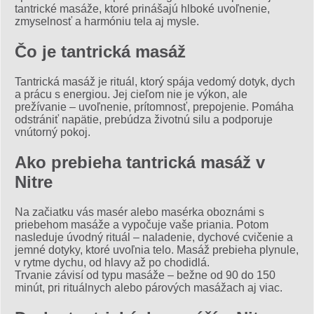
tantrické masáže, ktoré prinášajú hlboké uvoľnenie,
zmyselnosť a harmóniu tela aj mysle.
Čo je tantrická masáž
Tantrická masáž je rituál, ktorý spája vedomý dotyk, dych
a prácu s energiou. Jej cieľom nie je výkon, ale
prežívanie – uvoľnenie, prítomnosť, prepojenie. Pomáha
odstrániť napätie, prebúdza životnú silu a podporuje
vnútorný pokoj.
Ako prebieha tantrická masáž v
Nitre
Na začiatku vás masér alebo masérka oboznámi s
priebehom masáže a vypočuje vaše priania. Potom
nasleduje úvodný rituál – naladenie, dychové cvičenie a
jemné dotyky, ktoré uvoľnia telo. Masáž prebieha plynule,
v rytme dychu, od hlavy až po chodidlá.
Trvanie závisí od typu masáže – bežne od 90 do 150
minút, pri rituálnych alebo párových masážach aj viac.