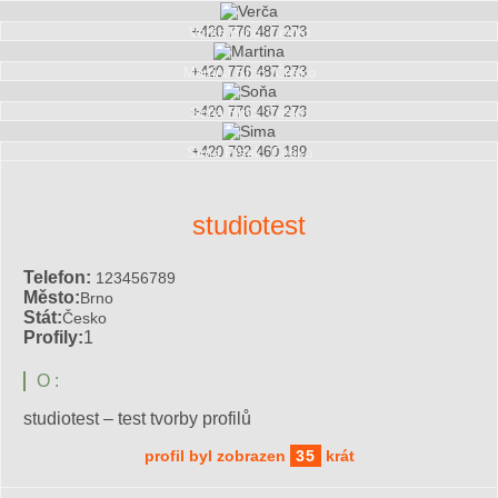
+420 776 487 273
Verča
Brno, Česko
+420 776 487 273
Martina
Brno, Česko
+420 776 487 273
Soňa
Brno, Česko
+420 792 460 189
Sima
Písek, Česko
studiotest
Telefon:
123456789
Město:
Brno
Stát:
Česko
Profily:
1
O :
studiotest – test tvorby profilů
profil byl zobrazen
35
krát