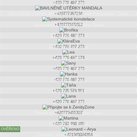
+420 776 487 273
Moni
Brno, Česko
+420777367234
BAVLNĚNÉ UTĚRKY MANDALA
Bystřice nad Pernštejnem, Česko
+420777165822
Systematické konstelace
Praha, Česko
+420 776 487 273
Broňka
Brno, Česko
+420 776 487 273
KláraEva
Brno, Česko
+420 776 487 273
Lea
Brno, Česko
+420 776 487 273
Sany
Brno, Česko
+420 776 487 273
Hanka
Brno, Česko
+420 735 578 861
Táňa
Písek, Česko
+420 776 487 273
Lana
Brno, Česko
+420773455337
Připojte se k ZenityZone
Praha, Česko
+420 792 460 189
Martina
Písek, Česko
OVĚŘENO
+421940304354
Leonard – Arya
Bojnice, Slovensko