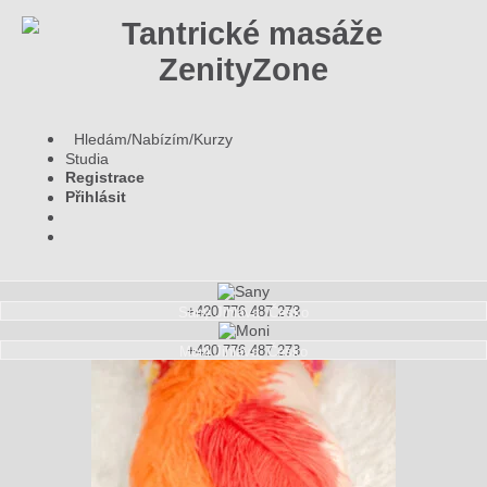
Hledám/Nabízím/Kurzy
Studia
Registrace
Přihlásit
+420 776 487 273
Sany
Jihlava, Česko
+420 776 487 273
Moni
Jihlava, Česko