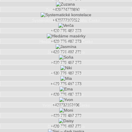
+420774778880
Zuzana
Ostrava, Česko
+420777165822
Systematické konstelace
Praha, Česko
+420 776 487 273
Verča
Brno, Česko
+420 776 487 273
Hledáme masérky
Brno, Česko
+420 776 487 273
Jasmína
Brno, Česko
+420 776 487 273
Soňa
Brno, Česko
+420 776 487 273
Niki
Jihlava, Česko
+420 776 487 273
Mia
Brno, Česko
+420 776 487 273
Ema
Jihlava, Česko
+420732162406
Yvon
Frýdek Místek, Česko
+420 776 487 273
Moni
Brno, Česko
+420 776 487 273
Daisy
Znojmo, Česko