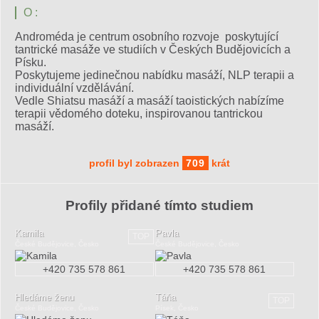
O :
Androméda je centrum osobního rozvoje poskytující
tantrické masáže ve studiích v Českých Budějovicích a
Písku.
Poskytujeme jedinečnou nabídku masáží, NLP terapii a
individuální vzdělávání.
Vedle Shiatsu masáží a masáží taoistických nabízíme
terapii vědomého doteku, inspirovanou tantrickou
masáží.
profil byl zobrazen
709
krát
Profily přidané tímto studiem
Kamila
Pavla
TOP
České Budějovice, Česko
České Budějovice, Česko
+420 735 578 861
+420 735 578 861
Hledáme ženu
Táňa
TOP
České Budějovice, Česko
Písek, Česko