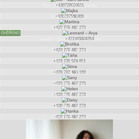
+420728630611
Sisi – dark tantra
Brno, Česko
+420737580300
Majka
Praha, Česko
+420 776 487 273
Martina
Brno, Česko
OVĚŘENO
+421940304354
Leonard – Arya
Bojnice, Slovensko
+420 776 487 273
Broňka
Brno, Česko
+420 735 578 861
Táňa
Písek, Česko
+420 792 460 189
Sima
Písek, Česko
+420 776 487 273
Sany
Brno, Česko
+420 776 487 273
Helen
Brno, Česko
+420 776 487 273
Daisy
Brno, Česko
+420 776 487 273
Hanka
Brno, Česko