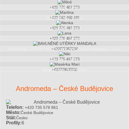
+420 776 487 273
Miloš
Brno, Česko
+420 792 460 189
Martina
Písek, Česko
+420 776 487 273
Alenka
Brno, Česko
+420 776 487 273
Lana
Brno, Česko
+420777367234
BAVLNĚNÉ UTĚRKY MANDALA
Bystřice nad Pernštejnem, Česko
+420 776 487 273
Niki
Brno, Česko
+420728630611
Masérka Mari
Brno, Česko
Andromeda – České Budějovice
Telefon:
+420 735 578 861
Město:
České Budějovice
Stát:
Česko
Profily:
6