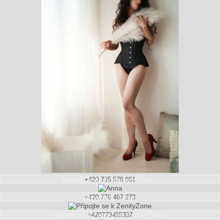
+420 735 578 861
Kamila
České Budějovice, Česko
+420 776 487 273
Anna
Brno, Česko
+420773455337
Připojte se k ZenityZone
Praha, Česko