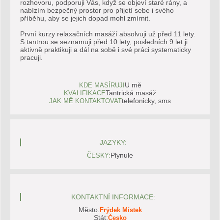
rozhovoru, podporuji Vás, když se objeví staré rány, a
nabízím bezpečný prostor pro přijetí sebe i svého
příběhu, aby se jejich dopad mohl zmírnit.
První kurzy relaxačních masáží absolvuji už před 11 lety.
S tantrou se seznamuji před 10 lety, posledních 9 let ji
aktivně praktikuji a dál na sobě i své práci systematicky
pracuji.
U mě
KDE MASÍRUJI
Tantrická masáž
KVALIFIKACE
telefonicky, sms
JAK MĚ KONTAKTOVAT
JAZYKY:
Plynule
ČESKY:
KONTAKTNÍ INFORMACE:
Město:
Frýdek Místek
Stát:
Česko