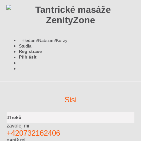
Hledám/Nabízím/Kurzy
Studia
Registrace
Přihlásit
Sisi
31
roků
zavolej mi
+420732162406
napiš mi