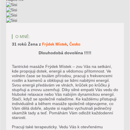
O MNĚ:
31 roků
Žena
z
,
Frýdek Místek
Česko
Dlouhodobá dovoléna !!!!!
Tantrické masáže Frýdek Místek – zvu Vás na setkání,
kde propojuji dotek, energii a vědomou přítomnost. Ve
volném čase se toulám přírodou, pracuji s frekvencemi
rostlin a kamenů a obklopuji se lidmi nabitými energií.
Svou energii předávám ve vlnách, krůček po krůčku ji
stupňuji a znovu uzemňuji. Díky silné empatii Vás vedu do
hluboké relaxace nebo Vás nabíjím dynamickou energií.
Stačí, když se společně naladíme. Ke každému přistupuji
individuálně a během masáže společně objevujeme, co
Vám dělá dobře, abyste si naplno vychutnali jedinečný
okamžik tady a teď. Pomáhám Vám odložit každodenní
starosti.
Pracuji také terapeuticky. Vedu Vás k otevřenému