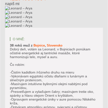
napiš mi
O MNĚ:
38 roků
muž
z
,
Bojnice
Slovensko
Dobrý deň, volám sa Leonard, v Bojniciach ponúkam
očistné energetické aj tantrické masáže, ktoré
harmonizujú telo, myseľ a auru.
Čo robím:
-Čistím kadidlom /rôzneho druhu na mieru
-Vykonávam egyptskú očistu dlaňami s lunárnym a
slnečným prstencom,
-Masírujem intuitívne bylinnými olejmi nabitými pod
pyramídou,
-Presvetľujem a vylaďujem čakry; masírujem tretie oko,
spánky a hlavu olejom Orient s kryštálom,
-Opravujem energetické úniky v aure pomocou Nilského
kríža,
-Dotváram atmosféru arómou, sviecami a očistnou