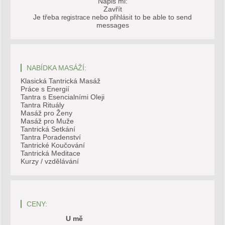
Napiš mi:
Zavřít
Je třeba
nebo
to be able to send
registrace
přihlásit
messages
NABÍDKA MASÁŽÍ:
Klasická Tantrická Masáž
Práce s Energií
Tantra s Esencialními Oleji
Tantra Rituály
Masáž pro Ženy
Masáž pro Muže
Tantrická Setkání
Tantra Poradenství
Tantrické Koučování
Tantrická Meditace
Kurzy / vzdělávání
CENY:
U mě