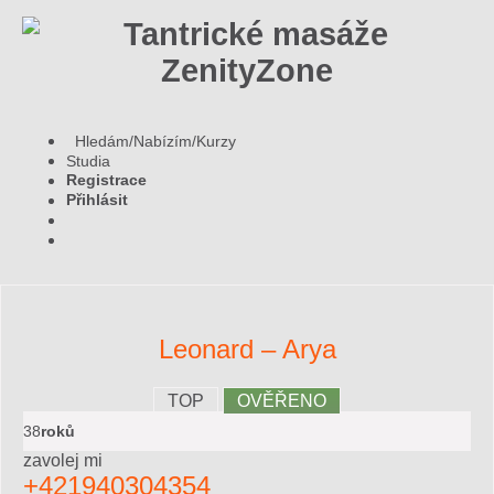
Hledám/Nabízím/Kurzy
Studia
Registrace
Přihlásit
Leonard – Arya
TOP
OVĚŘENO
38
roků
zavolej mi
+421940304354