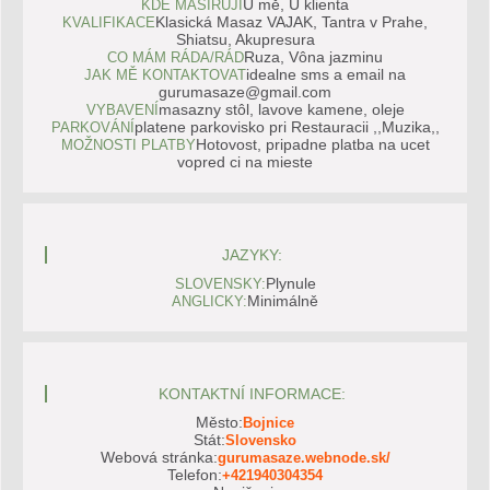
U mě, U klienta
KDE MASÍRUJI
Klasická Masaz VAJAK, Tantra v Prahe,
KVALIFIKACE
Shiatsu, Akupresura
Ruza, Vôna jazminu
CO MÁM RÁDA/RÁD
idealne sms a email na
JAK MĚ KONTAKTOVAT
gurumasaze@gmail.com
masazny stôl, lavove kamene, oleje
VYBAVENÍ
platene parkovisko pri Restauracii ,,Muzika,,
PARKOVÁNÍ
Hotovost, pripadne platba na ucet
MOŽNOSTI PLATBY
vopred ci na mieste
JAZYKY:
Plynule
SLOVENSKY:
Minimálně
ANGLICKY:
KONTAKTNÍ INFORMACE:
Město:
Bojnice
Stát:
Slovensko
Webová stránka:
gurumasaze.webnode.sk/
Telefon:
+421940304354