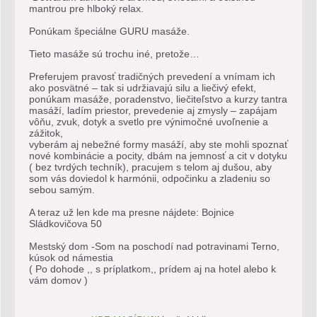
mantrou pre hlboký relax.
Ponúkam špeciálne GURU masáže.
Tieto masáže sú trochu iné, pretože…
Preferujem pravosť tradičných prevedení a vnímam ich
ako posvätné – tak si udržiavajú silu a liečivý efekt,
ponúkam masáže, poradenstvo, liečiteľstvo a kurzy tantra
masáží, ladím priestor, prevedenie aj zmysly – zapájam
vôňu, zvuk, dotyk a svetlo pre výnimočné uvoľnenie a
zážitok,
vyberám aj nebežné formy masáží, aby ste mohli spoznať
nové kombinácie a pocity, dbám na jemnosť a cit v dotyku
( bez tvrdých techník), pracujem s telom aj dušou, aby
som vás doviedol k harmónii, odpočinku a zladeniu so
sebou samým.
A teraz už len kde ma presne nájdete: Bojnice
Sládkovičova 50
Mestský dom -Som na poschodí nad potravinami Terno,
kúsok od námestia
( Po dohode ,, s príplatkom,, prídem aj na hotel alebo k
vám domov )