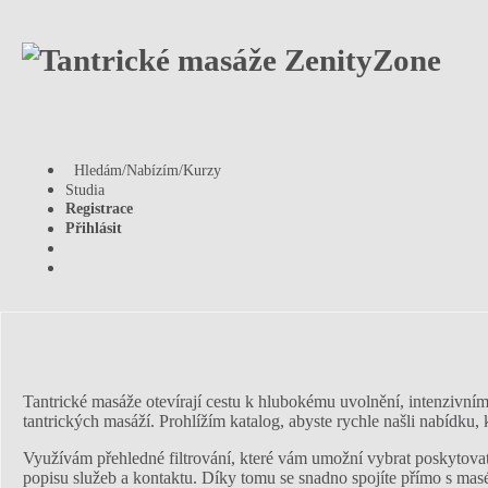
Hledám/Nabízím/Kurzy
Studia
Registrace
Přihlásit
Tantrické masáže otevírají cestu k hlubokému uvolnění, intenzivnímu
tantrických masáží. Prohlížím katalog, abyste rychle našli nabídku,
Využívám přehledné filtrování, které vám umožní vybrat poskytovat
popisu služeb a kontaktu. Díky tomu se snadno spojíte přímo s mas