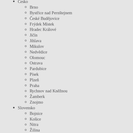
Česko
Brno
Bystřice nad Pernštejnem
České Budějovice
Frýdek Místek
Hradec Králové
Jičín
Jihlava
Mikulov
Nedvědice
Olomouc
Ostrava
Pardubice
Písek
Plzeň
Praha
Rychnov nad Kněžnou
Žamberk
Znojmo
Slovensko
Bojnice
Košice
Nitra
Žilina