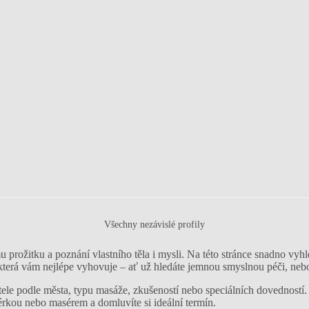
Všechny nezávislé profily
 prožitku a poznání vlastního těla i mysli. Na této stránce snadno vyhle
 která vám nejlépe vyhovuje – ať už hledáte jemnou smyslnou péči, nebo
ele podle města, typu masáže, zkušeností nebo speciálních dovedností. 
érkou nebo masérem a domluvíte si ideální termín.